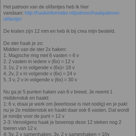
Het patroon van de olifantjes heb ik hier
vandaan:
http://haakinformatie.nl/patroon/haakpatroon-
olifantje/
De kralen zijn 12 mm en heb ik bij crea mijn besteld.
De ster haak je zo:
Midden van de ster 2x haken:
1. Magische ring met 6 vasten = 6 v
2. 2 vasten in iedere v (6x) = 12 v
3. 1v, 2 v in volgende v (6x)= 18 v
4. 2v, 2 v in volgende v (6x) = 24 v
5. 3 v, 2 v in volgende v (6x) = 30 v
Nu ga je 5 punten haken van 6 v breed. Je neemt 1
middenstuk en haakt:
1: 6 v, draai je werk om (keerlosse is niet nodig) en je pakt
nu je 2e middenstuk en haakt daar ook 6 vasten. Dat wordt
je rondje voor de punt = 12 v
2-3: Vervolgens haak je bovenop deze 12 steken nog 2
toeren van 12 v.
4: 5v, 2 v samenhaken, 3v, 2 v samenhaken = 10v