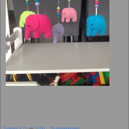
Troetels & Zo
op
10:00
28 opmerkingen: